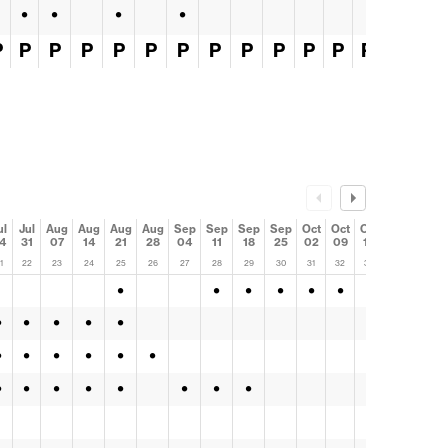
•
•
•
•
P
P
P
P
P
P
P
P
P
P
P
P
P
P
ul
Jul
Aug
Aug
Aug
Aug
Sep
Sep
Sep
Sep
Oct
Oct
Oct
Oct
4
31
07
14
21
28
04
11
18
25
02
09
16
23
1
22
23
24
25
26
27
28
29
30
31
32
33
34
•
•
•
•
•
•
•
•
•
•
•
•
•
•
•
•
•
•
•
•
•
•
•
•
•
•
•