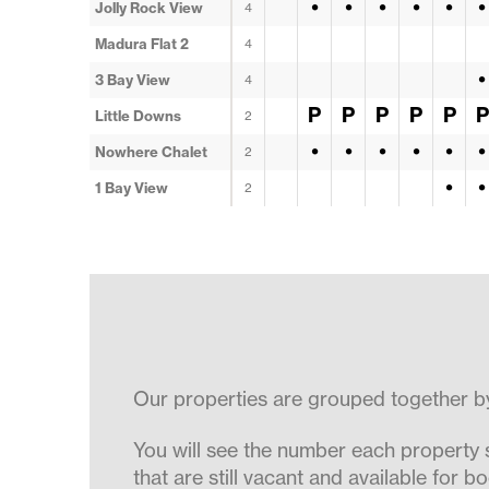
•
•
•
•
•
•
Jolly Rock View
4
Madura Flat 2
4
•
3 Bay View
4
P
P
P
P
P
P
Little Downs
2
•
•
•
•
•
•
Nowhere Chalet
2
•
•
1 Bay View
2
Our properties are grouped together by 
You will see the number each property
that are still vacant and available for bo