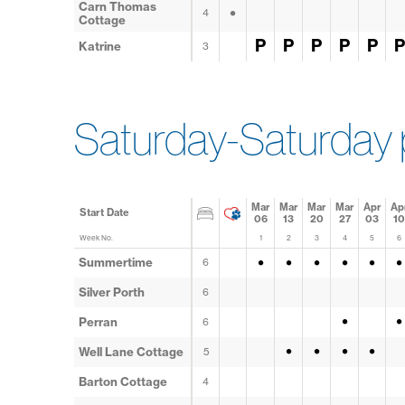
Carn Thomas
•
4
Cottage
P
P
P
P
P
P
Katrine
3
Saturday-Saturday 
Mar
Mar
Mar
Mar
Apr
Ap
Start Date
06
13
20
27
03
10
Week No.
1
2
3
4
5
6
•
•
•
•
•
•
Summertime
6
Silver Porth
6
•
•
Perran
6
•
•
•
•
Well Lane Cottage
5
Barton Cottage
4