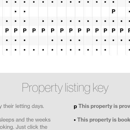
•
•
•
•
•
•
•
•
•
•
•
•
•
•
•
P
•
•
•
•
•
•
•
•
•
•
•
•
•
P
P
P
P
P
P
P
P
P
P
P
P
P
P
•
•
•
•
•
•
•
•
•
•
•
•
•
•
•
•
•
•
•
•
•
•
•
Property listing key
their letting days.
This property is pro
 sleeps and the weeks
This property is boo
oking. Just click the