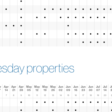
•
•
•
•
•
•
•
•
•
•
•
•
•
•
•
•
•
•
•
•
•
•
•
•
•
•
•
•
•
•
•
•
•
•
•
•
•
•
•
•
•
•
•
day properties
r
Apr
Apr
Apr
May
May
May
May
Jun
Jun
Jun
Jun
Jun
Jul
Jul
J
7
14
21
28
05
12
19
26
02
09
16
23
30
07
14
2
7
8
9
10
11
12
13
14
15
16
17
18
19
20
2
•
•
•
•
•
•
•
•
•
•
•
•
•
•
•
•