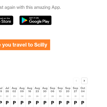
st again with this amazing App.
you travel to Scilly
ul
Jul
Aug
Aug
Aug
Aug
Aug
Sep
Sep
Sep
Sep
Oct
Oct
Oct
19
26
02
09
16
23
30
06
13
20
27
04
11
18
21
22
23
24
25
26
27
28
29
30
31
32
33
34
P
P
P
P
P
P
P
P
P
P
P
P
P
P