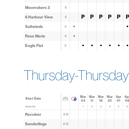
Moonrakers 3
5
P
P
P
P
P
6 Harbour View
5
•
•
Saltwinds
4
•
Rose Marie
4
•
•
•
•
•
•
Eagle Flat
2
Thursday-Thursday 
Mar
Mar
Mar
Mar
Apr
Ap
Start Date
04
11
18
25
01
0
Week No.
1
2
3
4
5
6
Reculver
4-8
Sanderlings
6-8