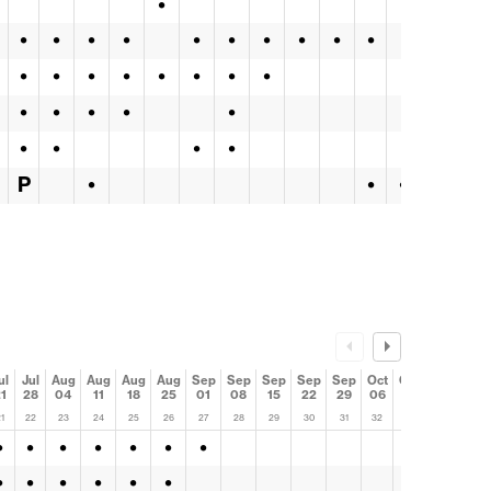
•
•
•
•
•
•
•
•
•
•
•
•
•
•
•
•
•
•
•
•
•
•
•
•
•
•
•
•
P
•
•
•
ul
Jul
Aug
Aug
Aug
Aug
Sep
Sep
Sep
Sep
Sep
Oct
Oct
Oct
1
28
04
11
18
25
01
08
15
22
29
06
13
20
1
22
23
24
25
26
27
28
29
30
31
32
33
34
•
•
•
•
•
•
•
•
•
•
•
•
•