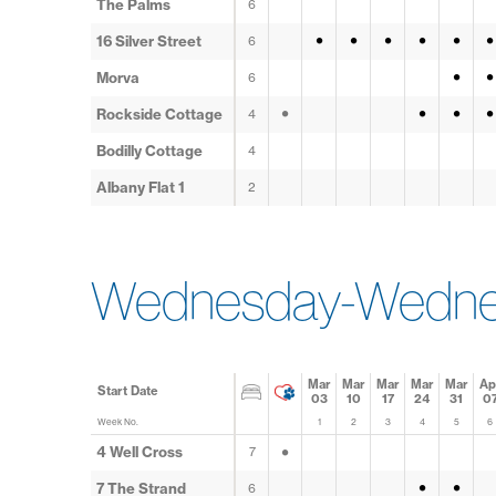
The Palms
6
•
•
•
•
•
•
16 Silver Street
6
•
•
Morva
6
•
•
•
•
Rockside Cottage
4
Bodilly Cottage
4
Albany Flat 1
2
Wednesday-Wednes
Mar
Mar
Mar
Mar
Mar
Ap
Start Date
03
10
17
24
31
0
Week No.
1
2
3
4
5
6
•
4 Well Cross
7
•
•
7 The Strand
6