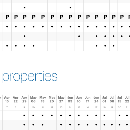
•
•
P
P
P
P
P
P
P
P
P
P
P
P
P
P
P
•
•
•
•
•
•
•
•
•
•
•
•
•
•
•
•
•
•
•
•
•
•
•
•
•
•
•
properties
r
Apr
Apr
Apr
May
May
May
May
Jun
Jun
Jun
Jun
Jul
Jul
Jul
Jul
8
15
22
29
06
13
20
27
03
10
17
24
01
08
15
22
7
8
9
10
11
12
13
14
15
16
17
18
19
20
21
•
•
•
•
•
•
•
•
•
•
•
•
•
•
•
•
•
•
•
•
•
•
•
•