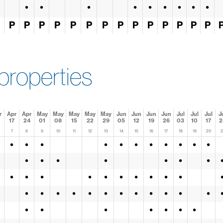
•
•
•
•
•
•
•
•
•
P
P
P
P
P
P
P
P
P
P
P
P
P
P
properties
r
Apr
Apr
May
May
May
May
May
Jun
Jun
Jun
Jun
Jul
Jul
Jul
J
17
24
01
08
15
22
29
05
12
19
26
03
10
17
2
7
8
9
10
11
12
13
14
15
16
17
18
19
20
2
•
•
•
•
•
•
•
•
•
•
•
•
•
•
•
•
•
•
•
•
•
•
•
•
•
•
•
•
•
•
•
•
•
•
•
•
•
•
•
•
•
•
•
•
•
•
•