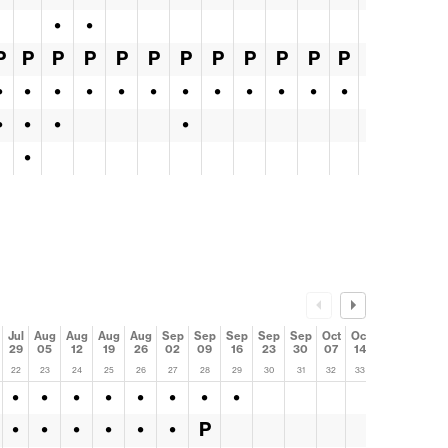
•
•
P
P
P
P
P
P
P
P
P
P
P
P
P
P
•
•
•
•
•
•
•
•
•
•
•
•
•
•
•
•
•
•
•
Jul
Aug
Aug
Aug
Aug
Sep
Sep
Sep
Sep
Sep
Oct
Oct
Oct
Oct
29
05
12
19
26
02
09
16
23
30
07
14
21
28
22
23
24
25
26
27
28
29
30
31
32
33
34
35
•
•
•
•
•
•
•
•
•
•
•
•
•
•
P