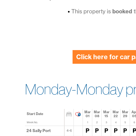
holidays
on
This property is
booked
t
the
Isles
of
Click here for car 
Scilly
Monday-Monday pr
Mar
Mar
Mar
Mar
Mar
Ap
Start Date
01
08
15
22
29
0
Week No.
1
2
3
4
5
6
P
P
P
P
P
24 Sally Port
4-6