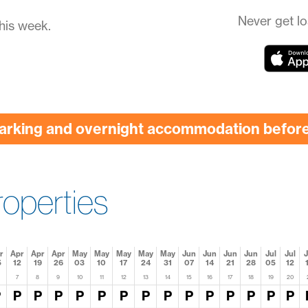
Never get lo
his week.
parking and overnight accommodation before 
operties
r
Apr
Apr
Apr
May
May
May
May
May
Jun
Jun
Jun
Jun
Jul
Jul
J
5
12
19
26
03
10
17
24
31
07
14
21
28
05
12
7
8
9
10
11
12
13
14
15
16
17
18
19
20
P
P
P
P
P
P
P
P
P
P
P
P
P
P
P