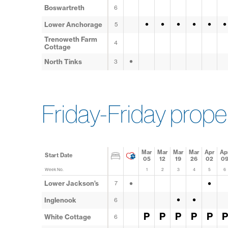
Boswartreth
6
•
•
•
•
•
•
Lower Anchorage
5
Trenoweth Farm
4
Cottage
•
North Tinks
3
Friday-Friday prope
Mar
Mar
Mar
Mar
Apr
Ap
Start Date
05
12
19
26
02
0
Week No.
1
2
3
4
5
6
•
•
Lower Jackson’s
7
•
•
Inglenook
6
P
P
P
P
P
P
White Cottage
6