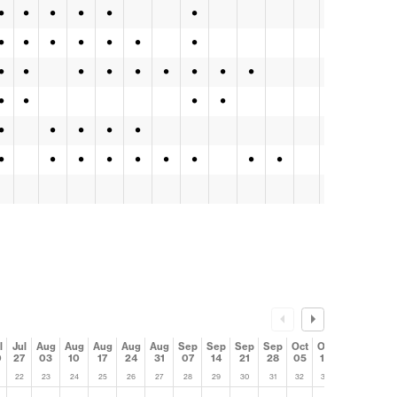
•
•
•
•
•
•
•
•
•
•
•
•
•
•
•
•
•
•
•
•
•
•
•
•
•
•
•
•
•
•
•
•
•
•
•
•
•
•
•
•
l
Jul
Aug
Aug
Aug
Aug
Aug
Sep
Sep
Sep
Sep
Oct
Oct
Oct
Oct
0
27
03
10
17
24
31
07
14
21
28
05
12
19
26
22
23
24
25
26
27
28
29
30
31
32
33
34
35