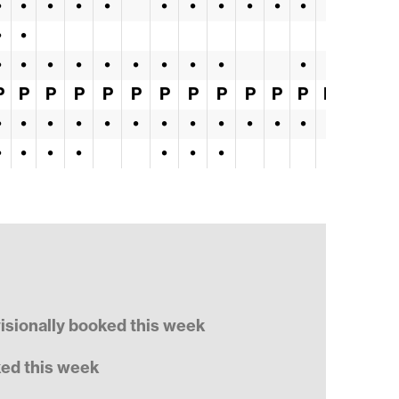
•
•
•
•
•
•
•
•
•
•
•
•
•
•
•
•
•
•
•
•
•
•
•
•
•
P
P
P
P
P
P
P
P
P
P
P
P
P
P
•
•
•
•
•
•
•
•
•
•
•
•
•
•
•
•
•
•
•
•
•
visionally booked this week
ked this week