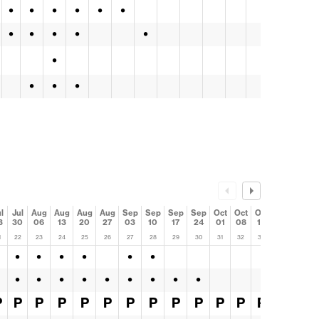
•
•
•
•
•
•
•
•
•
•
•
•
•
•
•
•
l
Jul
Aug
Aug
Aug
Aug
Sep
Sep
Sep
Sep
Oct
Oct
Oct
Oct
3
30
06
13
20
27
03
10
17
24
01
08
15
22
1
22
23
24
25
26
27
28
29
30
31
32
33
34
•
•
•
•
•
•
•
•
•
•
•
•
•
•
•
P
P
P
P
P
P
P
P
P
P
P
P
P
P