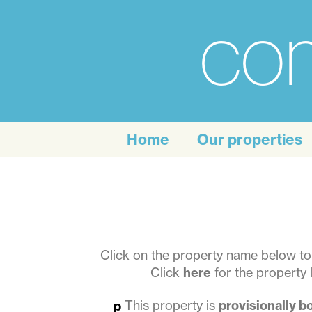
com
For
the
Home
Our properties
personal
touch
of
self
Click on the property name below to 
Click
here
for the property l
catering
This property is
provisionally 