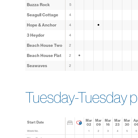
Buzza Rock
5
Seagull Cottage
4
•
Hope & Anchor
4
3 Heydor
4
Beach House Two
2
•
Beach House Flat
2
Seawaves
2
Tuesday-Tuesday p
Mar
Mar
Mar
Mar
Mar
Ap
Start Date
02
09
16
23
30
0
Week No.
1
2
3
4
5
6