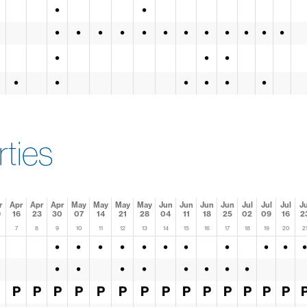
•
•
•
•
•
•
•
•
•
•
•
•
•
•
•
•
•
•
•
•
•
•
•
rties
r
Apr
Apr
Apr
May
May
May
May
Jun
Jun
Jun
Jun
Jul
Jul
Jul
Ju
9
16
23
30
07
14
21
28
04
11
18
25
02
09
16
2
7
8
9
10
11
12
13
14
15
16
17
18
19
20
2
•
•
•
•
•
•
•
•
•
•
•
•
•
•
•
•
•
•
•
P
P
P
P
P
P
P
P
P
P
P
P
P
P